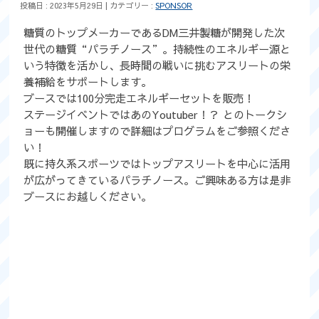
歴代記録
投稿日 : 2023年5月29日 | カテゴリー :
SPONSOR
糖質のトップメーカーであるDM三井製糖が開発した次
はじめて参加する方へ
世代の糖質“パラチノース”。持続性のエネルギー源と
いう特徴を活かし、長時間の戦いに挑むアスリートの栄
コース&アクセス
養補給をサポートします。
ブースでは100分完走エネルギーセットを販売！
お申し込み
ステージイベントではあのYoutuber！？ とのトークシ
ョーも開催しますので詳細はプログラムをご参照くださ
FAQ
い！
既に持久系スポーツではトップアスリートを中心に活用
公式グッズ
が広がってきているパラチノース。ご興味ある方は是非
ブースにお越しください。
EXPO2023
取材をご希望の
方はこちら
Movie&Photo
Movie