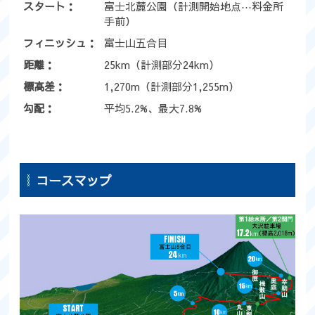
スタート：
お申し込み
富士北麓公園（計測開始地点⋯料金所
手前）
FAQ
フィニッシュ：
富士山五合目
距離：
25km（計測部分24km）
公式グッズ
標高差：
1,270m（計測部分1,255m）
EXPO2022
勾配：
平均5.2%、最大7.8%
取材をご希望の
方はこちら
コースマップ